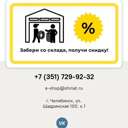
Accuride
Antera
Remain
Carwel
+7 (351) 729-92-32
MAK
e-shop@shinat.ru
NZ
г. Челябинск, ул.
Шадринская 100, к.1
TSW
Вконтакте