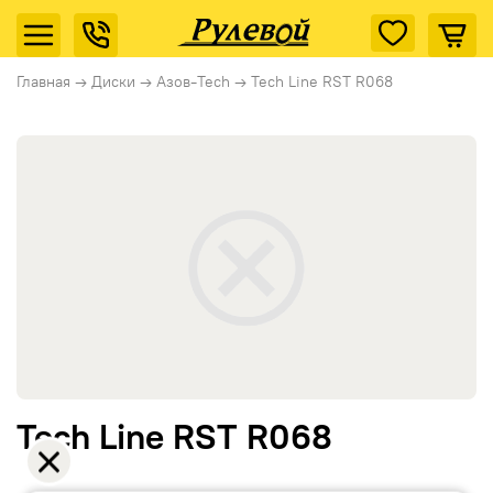
Главная
→
Диски
→
Азов-Tech
→
Tech Line RST R068
Tech Line RST R068