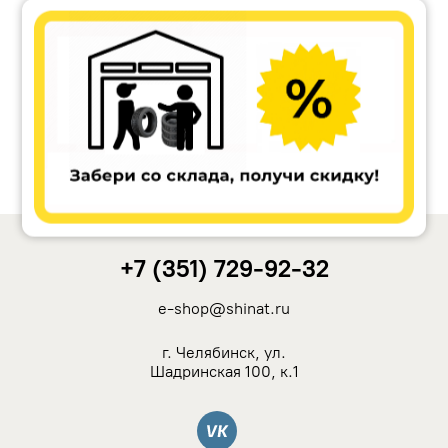
Accuride
Antera
Remain
Carwel
+7 (351) 729-92-32
MAK
e-shop@shinat.ru
NZ
г. Челябинск, ул.
Шадринская 100, к.1
TSW
Вконтакте