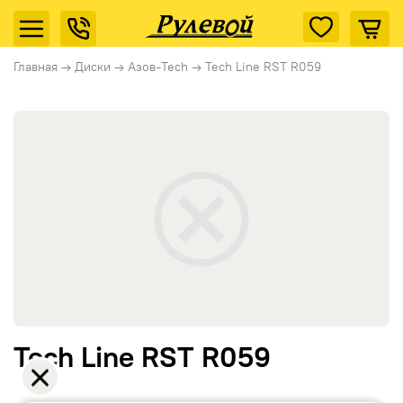
Главная
→
Диски
→
Азов-Tech
→
Tech Line RST R059
Tech Line RST R059