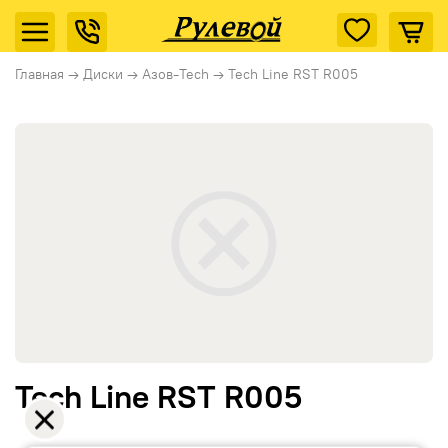
Главная
→
Диски
→
Азов-Tech
→
Tech Line RST R005
Tech Line RST R005