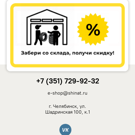
Accuride
Antera
Remain
Carwel
+7 (351) 729-92-32
MAK
e-shop@shinat.ru
NZ
г. Челябинск, ул.
Шадринская 100, к.1
TSW
Вконтакте