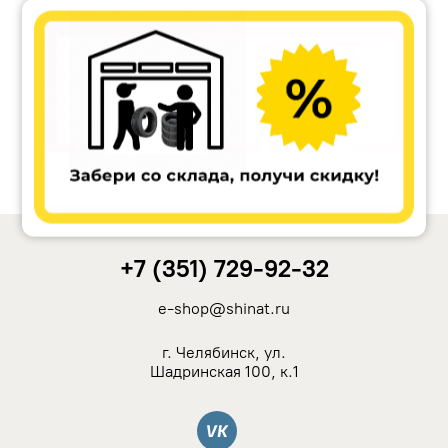
Accuride
Antera
Remain
Carwel
+7 (351) 729-92-32
MAK
e-shop@shinat.ru
NZ
г. Челябинск, ул.
Шадринская 100, к.1
TSW
Вконтакте