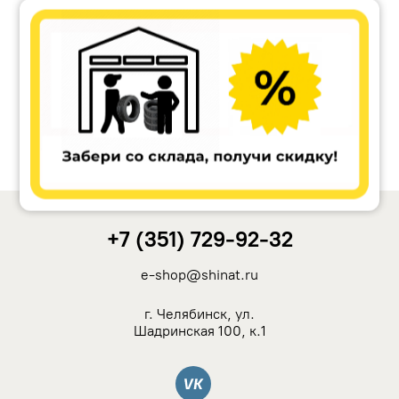
Accuride
Antera
Remain
Carwel
+7 (351) 729-92-32
MAK
e-shop@shinat.ru
NZ
г. Челябинск, ул.
Шадринская 100, к.1
TSW
Вконтакте