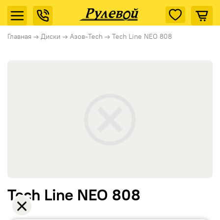
Главная
→
Диски
→
Азов-Tech
→
Tech Line NEO 808
Tech Line NEO 808