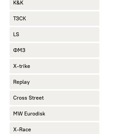
K&K
ТЗСК
LS
ФМЗ
X-trike
Replay
Cross Street
MW Eurodisk
X-Race