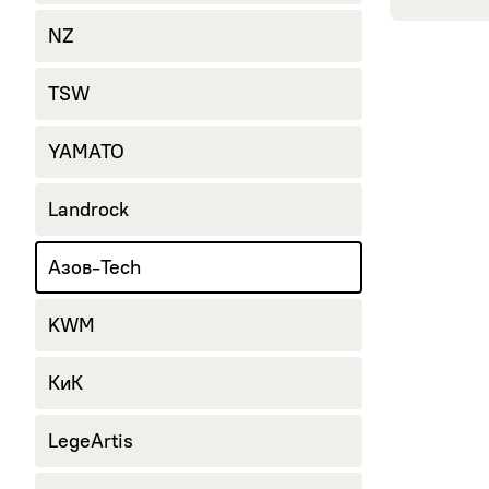
245/40 R18
NZ
265/60 R18
285/60 R18
TSW
YAMATO
Landrock
Азов-Tech
KWM
КиК
LegeArtis