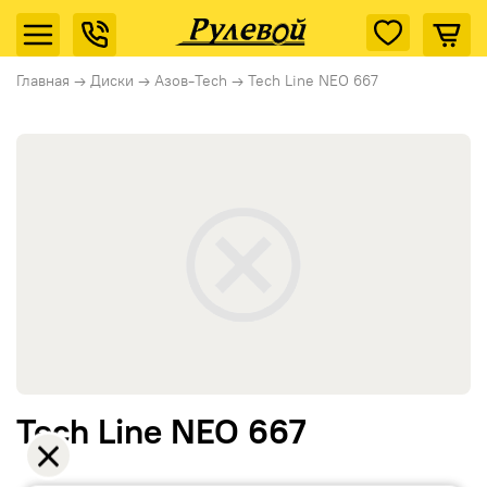
Главная
→
Диски
→
Азов-Tech
→
Tech Line NEO 667
Tech Line NEO 667