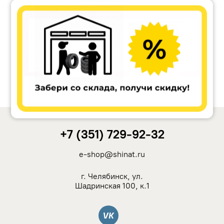
Accuride
Antera
Remain
Carwel
+7 (351) 729-92-32
MAK
e-shop@shinat.ru
NZ
г. Челябинск, ул.
Шадринская 100, к.1
TSW
Вконтакте