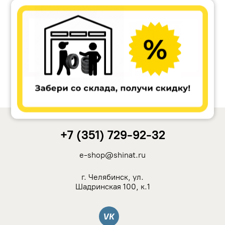
Accuride
Antera
Remain
Carwel
+7 (351) 729-92-32
MAK
e-shop@shinat.ru
NZ
г. Челябинск, ул.
Шадринская 100, к.1
TSW
Вконтакте