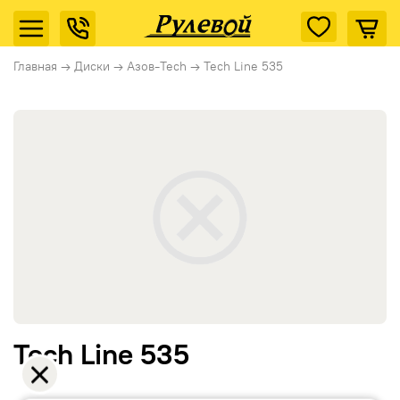
Главная
→
Диски
→
Азов-Tech
→
Tech Line 535
Tech Line 535