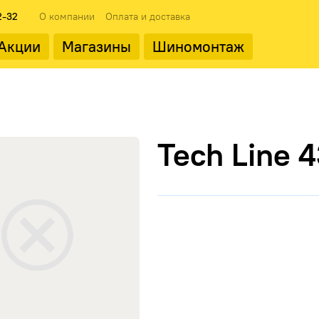
2-32
О компании
Оплата и доставка
Акции
Магазины
Шиномонтаж
ода
Популярные производит
Tech Line 
Landrock
ФМЗ