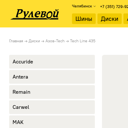
Челябинск
+7 (351) 729-9
Найти
Шины
Диски
Подбор дисков
Диаметр об
Главная
→
Диски
→
Азов-Tech
→
Tech Line 435
Каталог дисков
13"
Подбор по параметрам
14"
15"
Accuride
Тип диска
16"
Литые диски
17"
Antera
Стальные диски
18"
19"
Remain
20"
21"
22"
Carwel
MAK