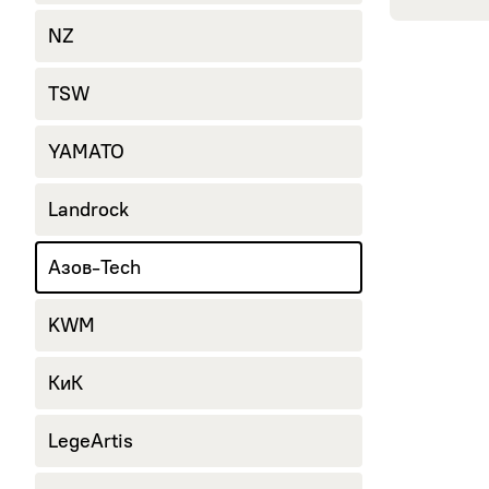
NZ
TSW
YAMATO
Landrock
Азов-Tech
KWM
КиК
LegeArtis