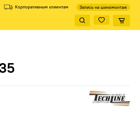
Корпоративным клиентам
Запись на шиномонтаж
Закрыть по
ели
Все производители
435
КиК