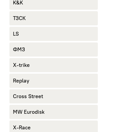
K&K
ТЗСК
LS
ФМЗ
X-trike
Replay
Cross Street
MW Eurodisk
X-Race