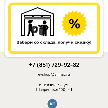
Accuride
Antera
Remain
Carwel
+7 (351) 729-92-32
MAK
e-shop@shinat.ru
NZ
г. Челябинск, ул.
Шадринская 100, к.1
TSW
Вконтакте