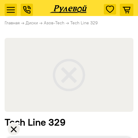
Главная
→
Диски
→
Азов-Tech
→
Tech Line 329
Tech Line 329